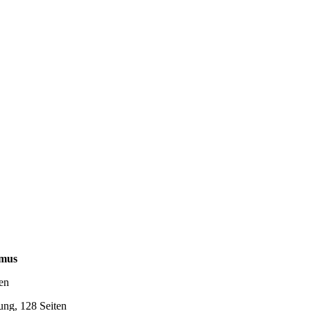
smus
en
ung, 128 Seiten