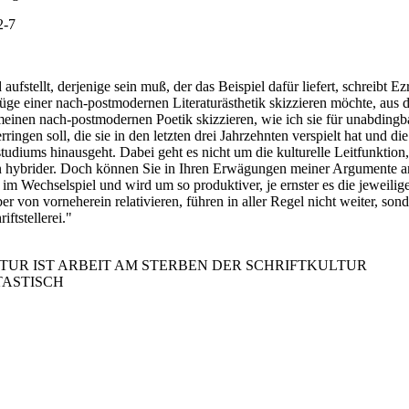
2-7
aufstellt, derjenige sein muß, der das Beispiel dafür liefert, schreibt
üge einer nach-postmodernen Literaturästhetik skizzieren möchte, aus d
emeinen nach-postmodernen Poetik skizzieren, wie ich sie für unabdingba
ngen soll, die sie in den letzten drei Jahrzehnten verspielt hat und d
nstudiums hinausgeht. Dabei geht es nicht um die kulturelle Leitfunkt
n hybrider. Doch können Sie in Ihren Erwägungen meiner Argumente an
im Wechselspiel und wird um so produktiver, je ernster es die jeweil
er von vorneherein relativieren, führen in aller Regel nicht weiter, s
ftstellerei."
KULTUR IST ARBEIT AM STERBEN DER SCHRIFTKULTUR
NTASTISCH