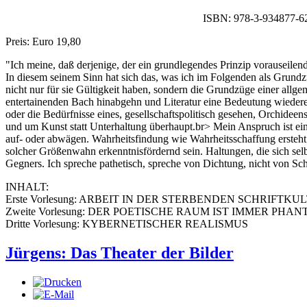
ISBN: 978-3-934877-6
Preis: Euro 19,80
"Ich meine, daß derjenige, der ein grundlegendes Prinzip vorauseilend 
In diesem seinem Sinn hat sich das, was ich im Folgenden als Grundz
nicht nur für sie Gültigkeit haben, sondern die Grundzüge einer allg
entertainenden Bach hinabgehn und Literatur eine Bedeutung wiedererri
oder die Bedürfnisse eines, gesellschaftspolitisch gesehen, Orchidee
und um Kunst statt Unterhaltung überhaupt.br> Mein Anspruch ist ei
auf- oder abwägen. Wahrheitsfindung wie Wahrheitsschaffung ersteht 
solcher Größenwahn erkenntnisfördernd sein. Haltungen, die sich selb
Gegners. Ich spreche pathetisch, spreche von Dichtung, nicht von Schri
INHALT:
Erste Vorlesung: ARBEIT IN DER STERBENDEN SCHRIFT
Zweite Vorlesung: DER POETISCHE RAUM IST IMMER PHA
Dritte Vorlesung: KYBERNETISCHER REALISMUS
Jürgens: Das Theater der Bilder