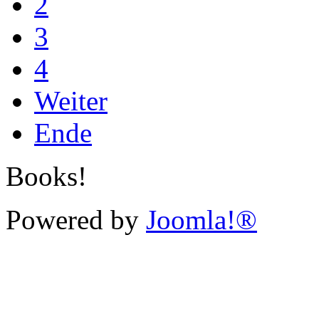
2
3
4
Weiter
Ende
Books!
Powered by
Joomla!®