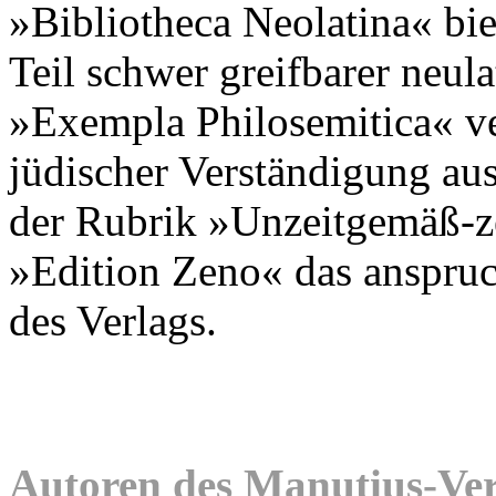
»Bibliotheca Neolatina« bi
Teil schwer greifbarer neul
»Exempla Philosemitica« ve
jüdischer Verständigung au
der Rubrik »Unzeitgemäß-ze
»Edition Zeno« das anspruc
des Verlags.
Autoren des Manutius-Ver