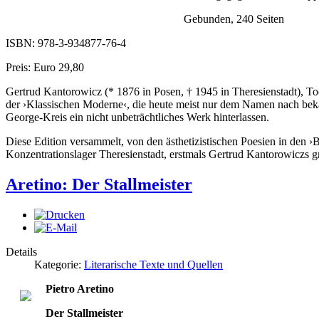
Gebunden, 240 Seiten
ISBN: 978-3-934877-76-4
Preis: Euro 29,80
Gertrud Kantorowicz (* 1876 in Posen, † 1945 in Theresienstadt), T
der ›Klassischen Moderne‹, die heute meist nur dem Namen nach beka
George-Kreis ein nicht unbeträchtliches Werk hinterlassen.
Diese Edition versammelt, von den ästhetizistischen Poesien in den 
Konzentrationslager Theresienstadt, erstmals Gertrud Kantorowiczs groß
Aretino: Der Stallmeister
Details
Kategorie:
Literarische Texte und Quellen
Pietro Aretino
Der Stallmeister