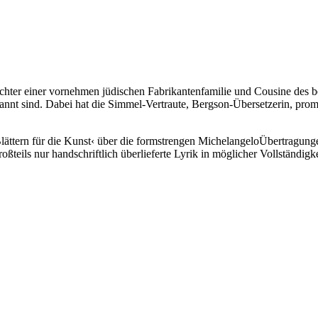
ochter einer vornehmen jüdischen Fabrikantenfamilie und Cousine des 
nnt sind. Dabei hat die Simmel-Vertraute, Bergson-Übersetzerin, prom
›Blättern für die Kunst‹ über die formstrengen MichelangeloÜbertragun
teils nur handschriftlich überlieferte Lyrik in möglicher Vollständigkei