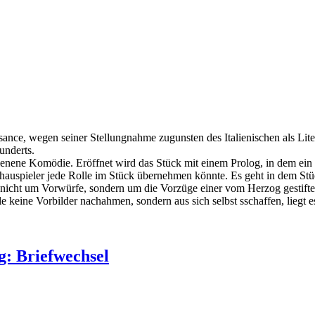
ssance, wegen seiner Stellungnahme zugunsten des Italienischen als Liter
underts.
ienene Komödie. Eröffnet wird das Stück mit einem Prolog, in dem ein P
 Schauspieler jede Rolle im Stück übernehmen könnte. Es geht in dem S
ht nicht um Vorwürfe, sondern um die Vorzüge einer vom Herzog gestif
e keine Vorbilder nachahmen, sondern aus sich selbst sschaffen, liegt es
g: Briefwechsel