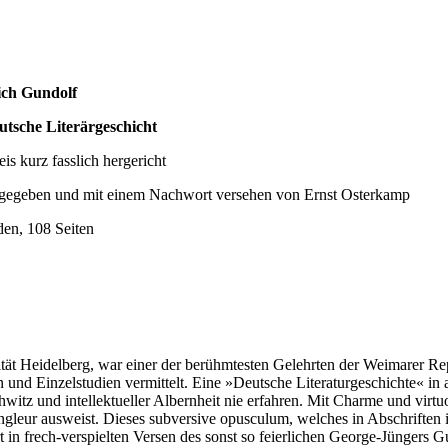
ich Gundolf
utsche Literärgeschicht
s kurz fasslich hergericht
gegeben und mit einem Nachwort versehen von Ernst Osterkamp
en, 108 Seiten
tät Heidelberg, war einer der berühmtesten Gelehrten der Weimarer Re
und Einzelstudien vermittelt. Eine »Deutsche Literaturgeschichte« in a
witz und intellektueller Albernheit nie erfahren. Mit Charme und virtuo
hjongleur ausweist. Dieses subversive opusculum, welches in Abschriften
t in frech-verspielten Versen des sonst so feierlichen George-Jüngers G