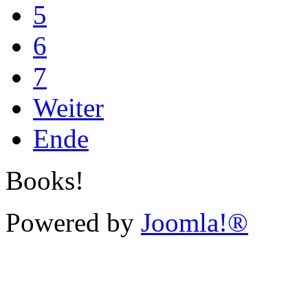
5
6
7
Weiter
Ende
Books!
Powered by
Joomla!®